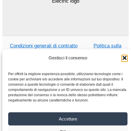
Condizioni generali di contratto
Politica sulla
riservatezza
Gestisci il consenso
Per offrirti la migliore esperienza possibile, utilizziamo tecnologie come i
cookie per archiviare e/o accedere alle informazioni sul tuo dispositivo. Il
consenso a queste tecnologie ci consente di elaborare dati quali il
Casa
comportamento di navigazione o un ID univoco su questo sito. La mancata
Negozio
prestazione del consenso o la revoca dello stesso potrebbero influire
negativamente su alcune caratteristiche e funzioni.
Motori elettrici
Convertitore di frequenza
Cambio
Accettare
Chi siamo