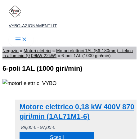
Vai
al
contenuto
VYBO-AZIONAMENTI.IT
Negozio
»
Motori elettrici
»
Motori elettrici 1AL (56-180mm) - telaio
in alluminio (0,09kW-22kW)
»
6-poli 1AL (1000 giri/min)
6-poli 1AL (1000 giri/min)
Motore elettrico 0,18 kW 400V 870
giri/min (1AL71M1-6)
Fascia
89,00
€
-
97,00
€
di
Scegli