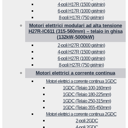
4-poli H17R (1500 giri/min)
6-poli H17R (1000 giri/min)
8-poli H17R (750 giri/min)
Motori elettrici modulari ad alta tensione
H27R-IC611 (315-560mm) – telaio in ghisa
(132kW-5000kW)
2-poli H27R (3000 giri/min)
4-poli H27R (1500 giri/min)
6-poli H27R (1000 giri/min)
8-poli H27R (750 giri/min)
Motori elettrici a corrente continua
Motori elettrici a corrente continua 1GDC
1GDC (Telaio 100-160mm)
1GDC (Telaio 180-225mm)
1GDC (Telaio 250-315mm)
1GDC (Telaio 355-450mm)
Motori elettrici a corrente continua 2GDC
2-poli 2GDC
4-poli 2GDC