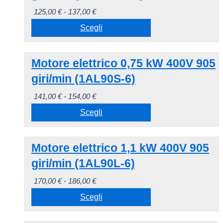
scelte
più
123,00 €
Fascia
125,00
€
-
137,00
€
nella
varianti.
di
Scegli
pagina
Le
prezzo:
del
opzioni
Questo
da
prodotto
possono
Motore elettrico 0,75 kW 400V 905
prodotto
125,00 €
essere
ha
giri/min (1AL90S-6)
a
scelte
più
137,00 €
Fascia
141,00
€
-
154,00
€
nella
varianti.
di
Scegli
pagina
Le
prezzo:
del
opzioni
Questo
da
prodotto
possono
Motore elettrico 1,1 kW 400V 905
prodotto
141,00 €
essere
ha
giri/min (1AL90L-6)
a
scelte
più
154,00 €
Fascia
170,00
€
-
186,00
€
nella
varianti.
di
Scegli
pagina
Le
prezzo:
del
opzioni
Questo
da