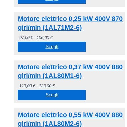
prezzo:
Questo
da
Motore elettrico 0,25 kW 400V 870
prodotto
89,00 €
ha
giri/min (1AL71M2-6)
a
più
97,00 €
Fascia
97,00
€
-
106,00
€
varianti.
di
Scegli
Le
prezzo:
opzioni
Questo
da
possono
Motore elettrico 0,37 kW 400V 880
prodotto
97,00 €
essere
ha
giri/min (1AL80M1-6)
a
scelte
più
106,00 €
Fascia
113,00
€
-
123,00
€
nella
varianti.
di
Scegli
pagina
Le
prezzo:
del
opzioni
Questo
da
prodotto
possono
Motore elettrico 0,55 kW 400V 880
prodotto
113,00 €
essere
ha
giri/min (1AL80M2-6)
a