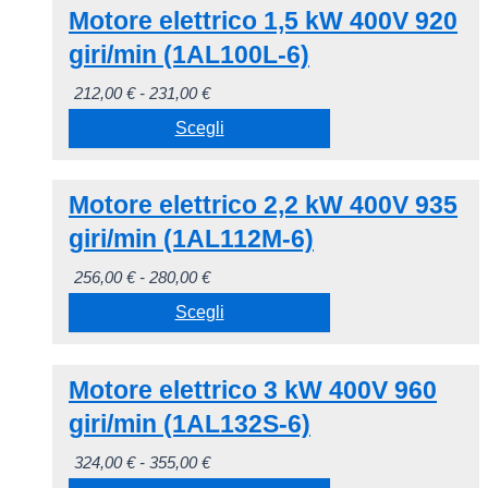
prodotto
possono
Motore elettrico 1,5 kW 400V 920
prodotto
170,00 €
essere
ha
giri/min (1AL100L-6)
a
scelte
più
186,00 €
Fascia
212,00
€
-
231,00
€
nella
varianti.
di
Scegli
pagina
Le
prezzo:
del
opzioni
Questo
da
prodotto
possono
Motore elettrico 2,2 kW 400V 935
prodotto
212,00 €
essere
ha
giri/min (1AL112M-6)
a
scelte
più
231,00 €
Fascia
256,00
€
-
280,00
€
nella
varianti.
di
Scegli
pagina
Le
prezzo:
del
opzioni
Questo
da
prodotto
possono
Motore elettrico 3 kW 400V 960
prodotto
256,00 €
essere
ha
giri/min (1AL132S-6)
a
scelte
più
280,00 €
Fascia
324,00
€
-
355,00
€
nella
varianti.