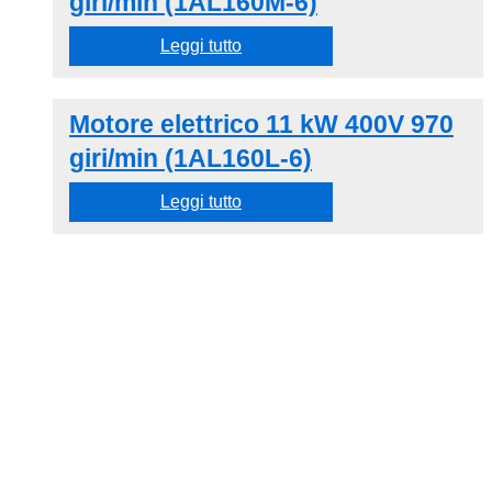
giri/min (1AL160M-6)
a
scelte
più
446,00 €
Leggi tutto
nella
varianti.
pagina
Le
del
opzioni
Motore elettrico 11 kW 400V 970
prodotto
possono
giri/min (1AL160L-6)
essere
Leggi tutto
scelte
nella
pagina
del
prodotto