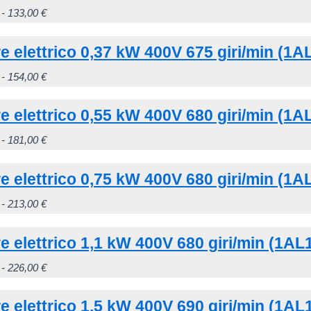
da
più
Fascia
Questo
-
133,00
€
111,00 €
varianti.
di
prodotto
a
Le
e elettrico 0,37 kW 400V 675 giri/min (1A
prezzo:
ha
121,00 €
opzioni
da
più
Fascia
Questo
-
154,00
€
possono
121,00 €
varianti.
di
prodotto
essere
a
Le
e elettrico 0,55 kW 400V 680 giri/min (1A
prezzo:
ha
scelte
133,00 €
opzioni
da
più
Fascia
Questo
-
181,00
€
nella
possono
141,00 €
varianti.
di
prodotto
pagina
essere
a
Le
e elettrico 0,75 kW 400V 680 giri/min (1A
prezzo:
ha
del
scelte
154,00 €
opzioni
da
più
prodotto
Fascia
Questo
-
213,00
€
nella
possono
165,00 €
varianti.
di
prodotto
pagina
essere
a
Le
e elettrico 1,1 kW 400V 680 giri/min (1AL
prezzo:
ha
del
scelte
181,00 €
opzioni
da
più
prodotto
Fascia
Questo
-
226,00
€
nella
possono
194,00 €
varianti.
di
prodotto
pagina
essere
a
Le
e elettrico 1,5 kW 400V 690 giri/min (1AL
prezzo:
ha
del