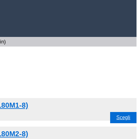
in)
AL80M1-8)
Scegli
AL80M2-8)