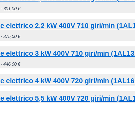
scelte
213,00 €
opzioni
da
più
prodotto
Fascia
Questo
-
301,00
€
nella
possono
206,00 €
varianti.
di
prodotto
pagina
essere
a
Le
e elettrico 2,2 kW 400V 710 giri/min (1AL
prezzo:
ha
del
scelte
226,00 €
opzioni
da
più
prodotto
Fascia
Questo
-
375,00
€
nella
possono
274,00 €
varianti.
di
prodotto
pagina
essere
a
Le
e elettrico 3 kW 400V 710 giri/min (1AL1
prezzo:
ha
del
scelte
301,00 €
opzioni
da
più
prodotto
Fascia
Questo
-
446,00
€
nella
possono
341,00 €
varianti.
di
prodotto
pagina
essere
a
Le
e elettrico 4 kW 400V 720 giri/min (1AL1
prezzo:
ha
del
scelte
375,00 €
opzioni
da
più
prodotto
nella
possono
e elettrico 5,5 kW 400V 720 giri/min (1A
406,00 €
varianti.
pagina
essere
a
Le
del
scelte
446,00 €
opzioni
prodotto
nella
possono
pagina
essere