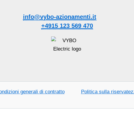
info@vybo-azionamenti.it
+4915 123 569 470
ndizioni generali di contratto
Politica sulla riservate