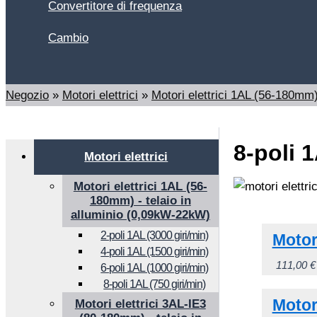
Convertitore di frequenza
Cambio
Cerca
Negozio
»
Motori elettrici
»
Motori elettrici 1AL (56-180mm)
8-poli 1
Motori elettrici
Motori elettrici 1AL (56-
180mm) - telaio in
alluminio (0,09kW-22kW)
2-poli 1AL (3000 giri/min)
Motor
4-poli 1AL (1500 giri/min)
111,00
€
6-poli 1AL (1000 giri/min)
8-poli 1AL (750 giri/min)
Motor
Motori elettrici 3AL-IE3