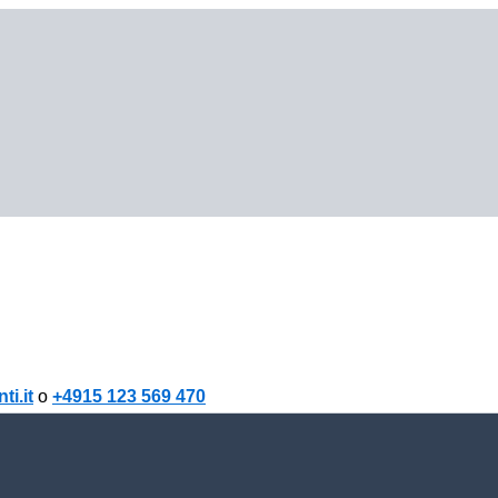
i.it
o
+4915 123 569 470