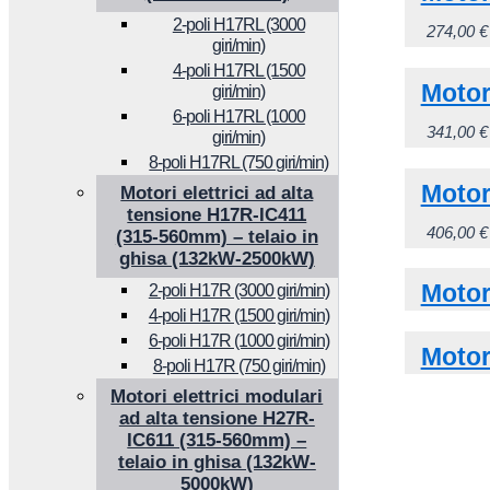
2-poli H17RL (3000
274,00
€
giri/min)
4-poli H17RL (1500
Motor
giri/min)
6-poli H17RL (1000
341,00
€
giri/min)
8-poli H17RL (750 giri/min)
Motor
Motori elettrici ad alta
tensione H17R-IC411
406,00
€
(315-560mm) – telaio in
ghisa (132kW-2500kW)
Motor
2-poli H17R (3000 giri/min)
4-poli H17R (1500 giri/min)
6-poli H17R (1000 giri/min)
Motor
8-poli H17R (750 giri/min)
Motori elettrici modulari
ad alta tensione H27R-
IC611 (315-560mm) –
telaio in ghisa (132kW-
5000kW)