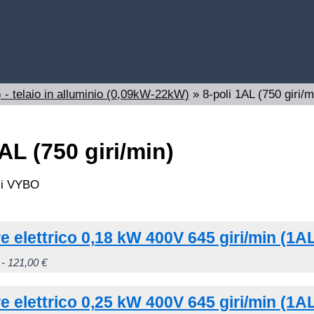
 - telaio in alluminio (0,09kW-22kW)
»
8-poli 1AL (750 giri/m
AL (750 giri/min)
e elettrico 0,18 kW 400V 645 giri/min (1
Fascia
Questo
-
121,00
€
di
prodotto
e elettrico 0,25 kW 400V 645 giri/min (1
prezzo:
ha