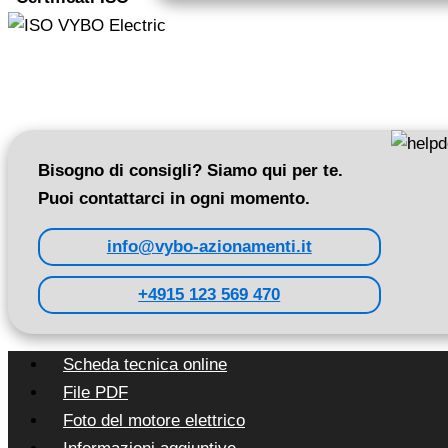
giri/min
(1AL100L-
6)
quantità
Bisogno di consigli? Siamo qui per te.
Puoi contattarci in ogni momento.
info@vybo-azionamenti.it
+4915 123 569 470
Scheda tecnica online
File PDF
Foto del motore elettrico