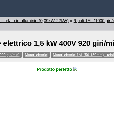
 - telaio in alluminio (0,09kW-22kW)
»
6-poli 1AL (1000 giri/
 elettrico 1,5 kW 400V 920 giri/
000 giri/min)
Motori elettrici
Motori elettrici 1AL (56-180mm) - tel
Prodotto perfetto