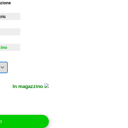
zione
ric
zino
In magazzino
lo