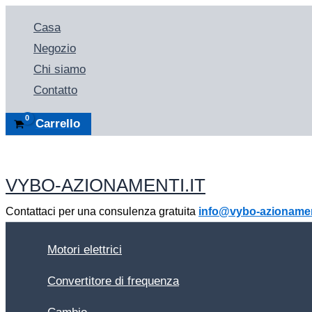
Vai
Casa
al
Negozio
contenuto
Chi siamo
Contatto
Carrello
VYBO-AZIONAMENTI.IT
Contattaci per una consulenza gratuita
info@vybo-azionament
Motori elettrici
Convertitore di frequenza