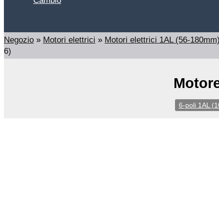
Cambio
Cerca
Negozio
»
Motori elettrici
»
Motori elettrici 1AL (56-180mm)
6)
Motore
6-poli 1AL (1