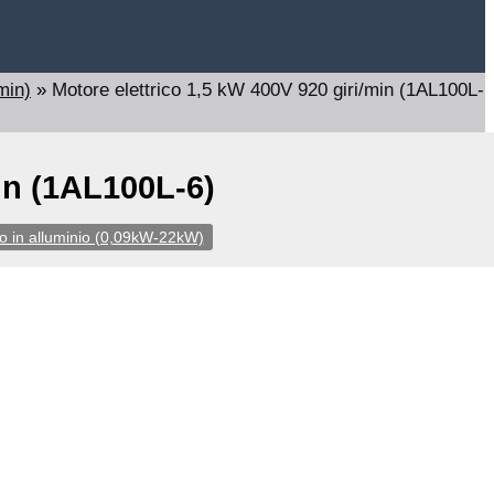
min)
»
Motore elettrico 1,5 kW 400V 920 giri/min (1AL100L-
min (1AL100L-6)
aio in alluminio (0,09kW-22kW)