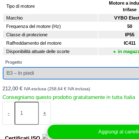
Motore a indu
Tipo di motore
trifase
Marchio
VYBO Elect
Frequenza del motore (Hz)
50
Classe di protezione
IP55
Raffreddamento del motore
IC411
Disponibilità attuale delle scorte
in magaz
Progetto
212,00
€
IVA esclusa (
258,64
€
IVA inclusa)
Motore
elettrico
-
+
1,5
kW
400V
Aggiungi al carrel
920
Certificati ISO