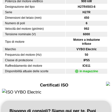
Potenza del motore elettrico
900 kW
Designazione del tipo
H27R4503-6
Serie
H27R
Dimensioni del telaio (mm)
450
Numero di poli
6
Velocità del motore (giri/min)
992
Tensione nominale (V)
6000
Motore a induzione
Tipo di motore
trifase
Marchio
VYBO Electric
Frequenza del motore (Hz)
50
Classe di protezione
IP55
Raffreddamento del motore
IC611
Disponibilità attuale delle scorte
in magazzino
Certificati ISO
Bisogno di consigli? Siamo qui per te. Puoi