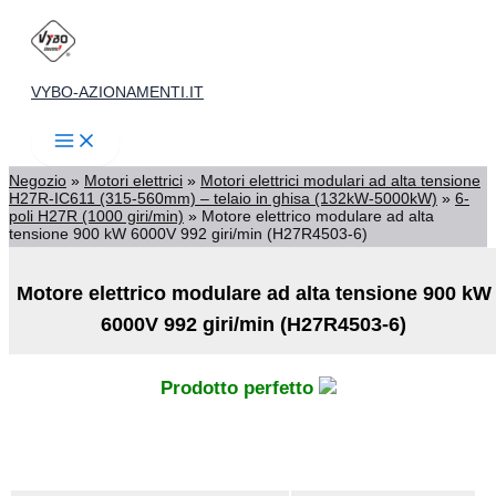
Vai
al
contenuto
VYBO-AZIONAMENTI.IT
Negozio
»
Motori elettrici
»
Motori elettrici modulari ad alta tensione
H27R-IC611 (315-560mm) – telaio in ghisa (132kW-5000kW)
»
6-
poli H27R (1000 giri/min)
»
Motore elettrico modulare ad alta
tensione 900 kW 6000V 992 giri/min (H27R4503-6)
Motore elettrico modulare ad alta tensione 900 kW
6000V 992 giri/min (H27R4503-6)
Prodotto perfetto