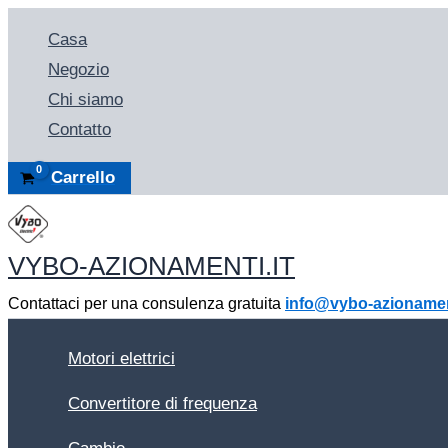
Vai
Casa
al
Negozio
contenuto
Chi siamo
Contatto
Carrello
VYBO-AZIONAMENTI.IT
Contattaci per una consulenza gratuita
info@vybo-azionament
Motori elettrici
Convertitore di frequenza