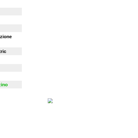
zione
ric
zino