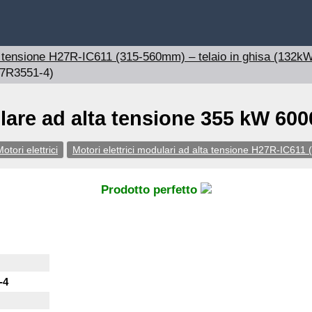
lta tensione H27R-IC611 (315-560mm) – telaio in ghisa (132
27R3551-4)
lare ad alta tensione 355 kW 600
otori elettrici
Motori elettrici modulari ad alta tensione H27R-IC61
Prodotto perfetto
-4