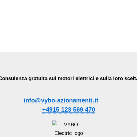
Consulenza gratuita sui motori elettrici e sulla loro scelt
info@vybo-azionamenti.it
+4915 123 569 470