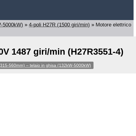
kW-5000kW)
»
4-poli H27R (1500 giri/min)
»
Motore elettrico
0V 1487 giri/min (H27R3551-4)
1 (315-560mm) – telaio in ghisa (132kW-5000kW)