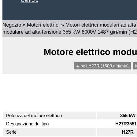
Cambio
Cerca
Negozio
»
Motori elettrici
»
Motori elettrici modulari ad a
modulare ad alta tensione 355 kW 6000V 1487 giri/min (H
Motore elettrico modu
4-poli H27R (1500 giri/min)
M
Potenza del motore elettrico
355 kW
Designazione del tipo
H27R3551
Serie
H27R