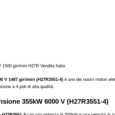
00 V 1487 giri/min (H27R3551-4)
è uno dei nostri motori elet
ione a 4 poli di alta qualità.
tensione 355kW 6000 V (H27R3551-4)
lo
H27R3551-4
con una potenza di 355kW e una velocità di 1487