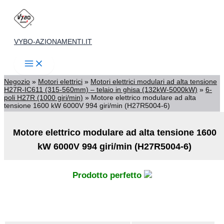
Vai
al
contenuto
VYBO-AZIONAMENTI.IT
Negozio
»
Motori elettrici
»
Motori elettrici modulari ad alta tensione
H27R-IC611 (315-560mm) – telaio in ghisa (132kW-5000kW)
»
6-
poli H27R (1000 giri/min)
»
Motore elettrico modulare ad alta
tensione 1600 kW 6000V 994 giri/min (H27R5004-6)
Motore elettrico modulare ad alta tensione 1600
kW 6000V 994 giri/min (H27R5004-6)
Prodotto perfetto