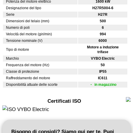
Potenza del motore elettrico
1600 kW
Designazione del tipo
H27R5004-6
Serie
H27R
Dimensioni del telaio (mm)
500
Numero di poli
6
Velocità del motore (giri/min)
994
Tensione nominale (V)
6000
Motore a induzione
Tipo di motore
trifase
Marchio
VYBO Electric
Frequenza del motore (Hz)
50
Classe di protezione
IP55
Raffreddamento del motore
IC611
Disponibilità attuale delle scorte
in magazzino
Certificati ISO
Bisogno di consigli? Siamo qui per te. Puoi