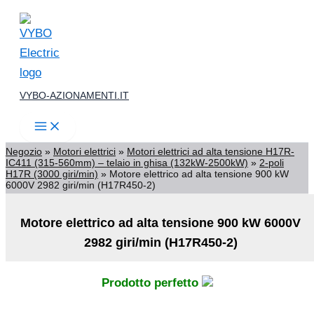
Vai
al
contenuto
VYBO-AZIONAMENTI.IT
Negozio
»
Motori elettrici
»
Motori elettrici ad alta tensione H17R-
IC411 (315-560mm) – telaio in ghisa (132kW-2500kW)
»
2-poli
H17R (3000 giri/min)
»
Motore elettrico ad alta tensione 900 kW
6000V 2982 giri/min (H17R450-2)
Motore elettrico ad alta tensione 900 kW 6000V
2982 giri/min (H17R450-2)
Prodotto perfetto