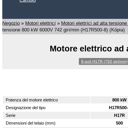
Cambio
Cerca
Negozio
»
Motori elettrici
»
Motori elettrici ad alta tensi
tensione 800 kW 6000V 742 giri/min (H17R500-8) (Kópia)
Motore elettrico ad
8-poli H17R (750 giri/min)
Potenza del motore elettrico
800 kW
Designazione del tipo
H17R500-
Serie
H17R
Dimensioni del telaio (mm)
500