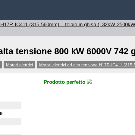
one H17R-IC411 (315-560mm) – telaio in ghisa (132kW-2500kW
 alta tensione 800 kW 6000V 742 
Motori elettrici
Motori elettrici ad alta tensione H17R-IC411 (31
Prodotto perfetto
8