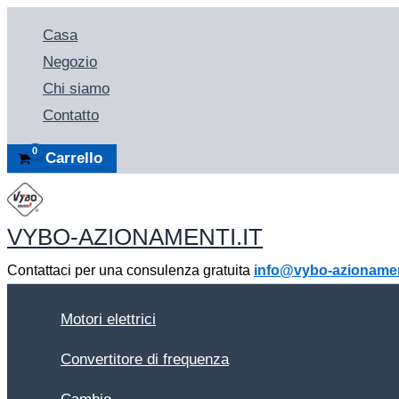
Vai
Casa
al
Negozio
contenuto
Chi siamo
Contatto
Carrello
VYBO-AZIONAMENTI.IT
Contattaci per una consulenza gratuita
info@vybo-azionament
Motori elettrici
Convertitore di frequenza