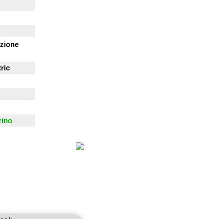
zione
ric
zino