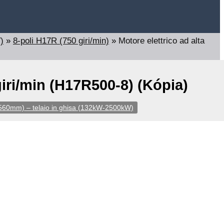
)
»
8-poli H17R (750 giri/min)
»
Motore elettrico ad alta
giri/min (H17R500-8) (Kópia)
5-560mm) – telaio in ghisa (132kW-2500kW)