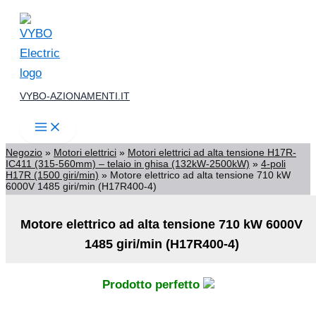
Vai
al
contenuto
VYBO-AZIONAMENTI.IT
Negozio
»
Motori elettrici
»
Motori elettrici ad alta tensione H17R-
IC411 (315-560mm) – telaio in ghisa (132kW-2500kW)
»
4-poli
H17R (1500 giri/min)
»
Motore elettrico ad alta tensione 710 kW
6000V 1485 giri/min (H17R400-4)
Motore elettrico ad alta tensione 710 kW 6000V
1485 giri/min (H17R400-4)
Prodotto perfetto