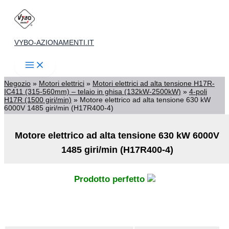
Vai
al
contenuto
VYBO-AZIONAMENTI.IT
Negozio
»
Motori elettrici
»
Motori elettrici ad alta tensione H17R-
IC411 (315-560mm) – telaio in ghisa (132kW-2500kW)
»
4-poli
H17R (1500 giri/min)
»
Motore elettrico ad alta tensione 630 kW
6000V 1485 giri/min (H17R400-4)
Motore elettrico ad alta tensione 630 kW 6000V
1485 giri/min (H17R400-4)
Prodotto perfetto