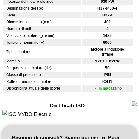
Potenza del motore elettrico
630 kW
Designazione del tipo
H17R400-4
Serie
H17R
Dimensioni del telaio (mm)
400
Numero di poli
4
Velocità del motore (giri/min)
1485
Tensione nominale (V)
6000
Motore a induzione
Tipo di motore
trifase
Marchio
VYBO Electric
Frequenza del motore (Hz)
50
Classe di protezione
IP55
Raffreddamento del motore
IC411
Disponibilità attuale delle scorte
in magazzino
Certificati ISO
Bisogno di consigli? Siamo qui per te. Puoi