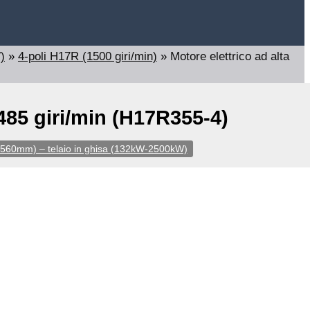
)
»
4-poli H17R (1500 giri/min)
»
Motore elettrico ad alta
485 giri/min (H17R355-4)
15-560mm) – telaio in ghisa (132kW-2500kW)