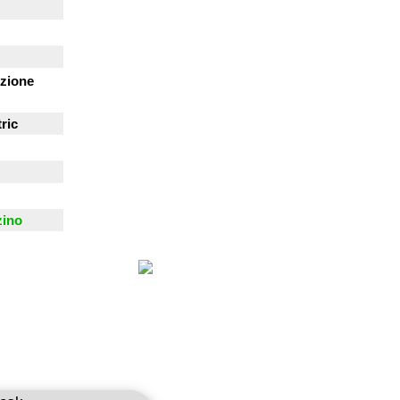
zione
ric
zino