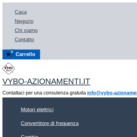
Vai
Casa
al
Negozio
contenuto
Chi siamo
Contatto
Carrello
VYBO-AZIONAMENTI.IT
Contattaci per una consulenza gratuita
info@vybo-azionament
Motori elettrici
Convertitore di frequenza