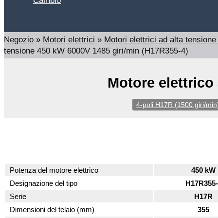
Cambio
Cerca
Negozio
»
Motori elettrici
»
Motori elettrici ad alta tensi
tensione 450 kW 6000V 1485 giri/min (H17R355-4)
Motore elettrico
4-poli H17R (1500 giri/min
Potenza del motore elettrico
450 kW
Designazione del tipo
H17R355-
Serie
H17R
Dimensioni del telaio (mm)
355