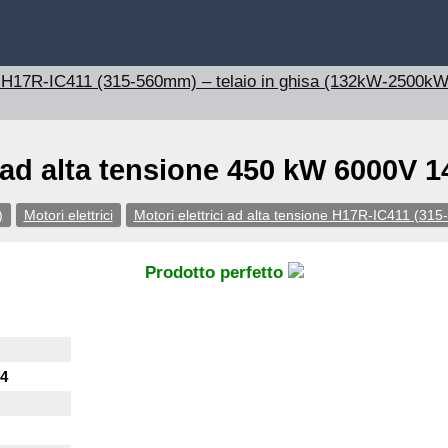
one H17R-IC411 (315-560mm) – telaio in ghisa (132kW-2500kW
 ad alta tensione 450 kW 6000V 1
)
Motori elettrici
Motori elettrici ad alta tensione H17R-IC411 (3
Prodotto perfetto
4