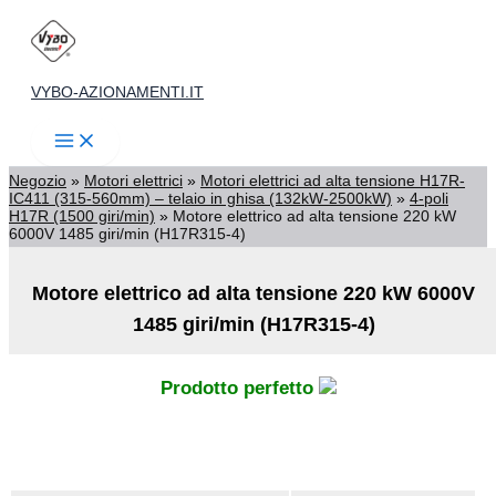
Vai
al
contenuto
VYBO-AZIONAMENTI.IT
Negozio
»
Motori elettrici
»
Motori elettrici ad alta tensione H17R-
IC411 (315-560mm) – telaio in ghisa (132kW-2500kW)
»
4-poli
H17R (1500 giri/min)
»
Motore elettrico ad alta tensione 220 kW
6000V 1485 giri/min (H17R315-4)
Motore elettrico ad alta tensione 220 kW 6000V
1485 giri/min (H17R315-4)
Prodotto perfetto