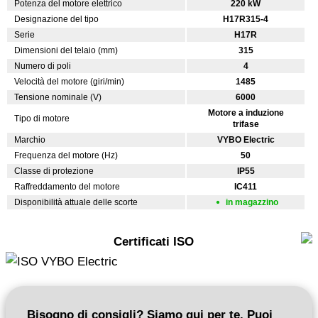
Potenza del motore elettrico
220 kW
Designazione del tipo
H17R315-4
Serie
H17R
Dimensioni del telaio (mm)
315
Numero di poli
4
Velocità del motore (giri/min)
1485
Tensione nominale (V)
6000
Motore a induzione
Tipo di motore
trifase
Marchio
VYBO Electric
Frequenza del motore (Hz)
50
Classe di protezione
IP55
Raffreddamento del motore
IC411
Disponibilità attuale delle scorte
in magazzino
Certificati ISO
Bisogno di consigli? Siamo qui per te. Puoi