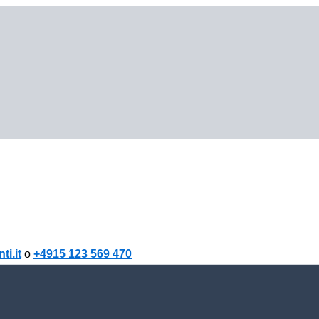
i.it
o
+4915 123 569 470