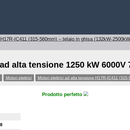
one H17R-IC411 (315-560mm) – telaio in ghisa (132kW-2500kW
 ad alta tensione 1250 kW 6000V 
Motori elettrici
Motori elettrici ad alta tensione H17R-IC411 (31
Prodotto perfetto
8