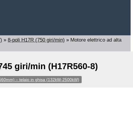
)
»
8-poli H17R (750 giri/min)
»
Motore elettrico ad alta
745 giri/min (H17R560-8)
5-560mm) – telaio in ghisa (132kW-2500kW)