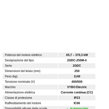
Potenza del motore elettrico
65,7 – 370,3 kW
Designazione del tipo
2GDC-250M-4
Serie
2GDC
Dimensioni del telaio (mm)
250
Peso (kg)
1140
Tensione nominale (V)
400/500
Marchio
VYBO Electric
Alimentazione elettrica
Corrente continua (CC)
Classe di protezione
IP23
Raffreddamento del motore
IC06
Disponibilità attuale delle scorte
in magazzino