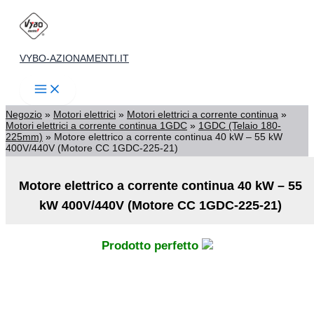
Vai
al
contenuto
VYBO-AZIONAMENTI.IT
Negozio
»
Motori elettrici
»
Motori elettrici a corrente continua
»
Motori elettrici a corrente continua 1GDC
»
1GDC (Telaio 180-
225mm)
»
Motore elettrico a corrente continua 40 kW – 55 kW
400V/440V (Motore CC 1GDC-225-21)
Motore elettrico a corrente continua 40 kW – 55
kW 400V/440V (Motore CC 1GDC-225-21)
Prodotto perfetto