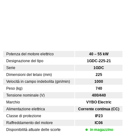
Potenza del motore elettrico
40 – 55 kW
Designazione del tipo
1GDC-225-21
Serie
1GDC
Dimensioni del telaio (mm)
225
Velocità in campo indebolita (giri/min)
1000
Peso (kg)
740
Tensione nominale (V)
400/440
Marchio
VYBO Electric
Alimentazione elettrica
Corrente continua (CC)
Classe di protezione
IP23
Raffreddamento del motore
IC06
Disponibilità attuale delle scorte
in magazzino