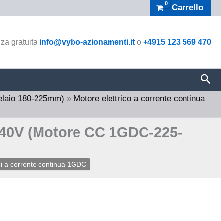
Carrello
za gratuita
info@vybo-azionamenti.it
o
+4915 123 569 470
Cer
elaio 180-225mm)
»
Motore elettrico a corrente continua
/440V (Motore CC 1GDC-225-
ici a corrente continua 1GDC