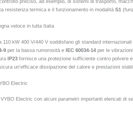
controllo preciso, ad esempio, di sistemi di trasporto, macchi
ta resistenza termica e il funzionamento in modalità
S1
(funz
a veloce in tutta Italia
 a 110 kW 400 V/440 V soddisfano gli standard internazionali d
4-9
per la bassa rumorosità e
IEC 60034-14
per le vibrazion
tura
IP23
fornisce una protezione sufficiente contro polvere e
sicura un’efficace dissipazione del calore e prestazioni stabil
VYBO Electric
 VYBO Electric con alcuni parametri importanti elencati di se