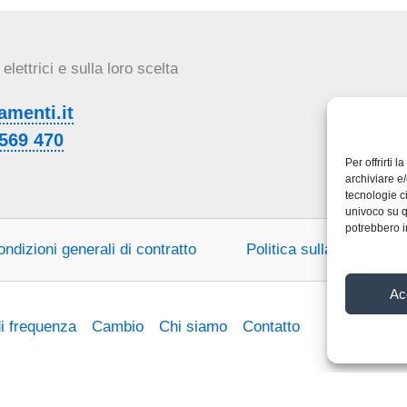
lettrici e sulla loro scelta
menti.it
569 470
Per offrirti 
archiviare e
tecnologie c
univoco su q
potrebbero i
ndizioni generali di contratto
Politica sulla riservate
Ac
di frequenza
Cambio
Chi siamo
Contatto