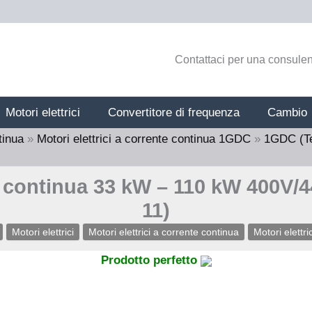
Contattaci per una consulen
Motori elettrici
Convertitore di frequenza
Cambio
tinua
»
Motori elettrici a corrente continua 1GDC
»
1GDC (T
te continua 33 kW – 110 kW 400V
11)
Motori elettrici
Motori elettrici a corrente continua
Motori elettr
Prodotto perfetto