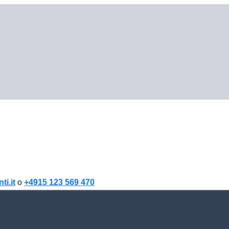
i.it
o
+4915 123 569 470