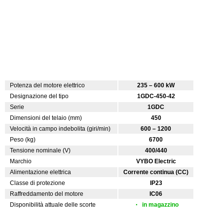
Potenza del motore elettrico
235 – 600 kW
Designazione del tipo
1GDC-450-42
Serie
1GDC
Dimensioni del telaio (mm)
450
Velocità in campo indebolita (giri/min)
600 – 1200
Peso (kg)
6700
Tensione nominale (V)
400/440
Marchio
VYBO Electric
Alimentazione elettrica
Corrente continua (CC)
Classe di protezione
IP23
Raffreddamento del motore
IC06
Disponibilità attuale delle scorte
in magazzino