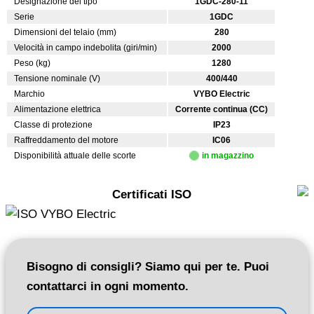
Designazione del tipo
1GDC-280-11
Serie
1GDC
Dimensioni del telaio (mm)
280
Velocità in campo indebolita (giri/min)
2000
Peso (kg)
1280
Tensione nominale (V)
400/440
Marchio
VYBO Electric
Alimentazione elettrica
Corrente continua (CC)
Classe di protezione
IP23
Raffreddamento del motore
IC06
Disponibilità attuale delle scorte
in magazzino
Certificati ISO
Bisogno di consigli? Siamo qui per te. Puoi
contattarci in ogni momento.