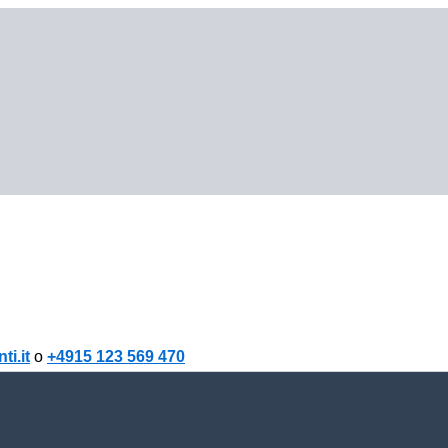
i.it
o
+4915 123 569 470