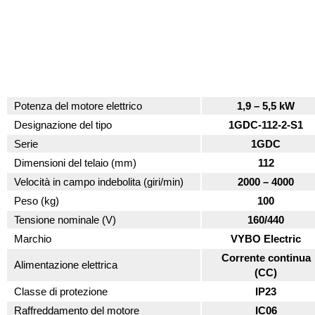
Potenza del motore elettrico
1,9 – 5,5 kW
Designazione del tipo
1GDC-112-2-S1
Serie
1GDC
Dimensioni del telaio (mm)
112
Velocità in campo indebolita (giri/min)
2000 – 4000
Peso (kg)
100
Tensione nominale (V)
160/440
Marchio
VYBO Electric
Corrente continua
Alimentazione elettrica
(CC)
Classe di protezione
IP23
Raffreddamento del motore
IC06