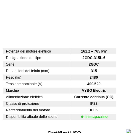
Potenza del motore elettrico
161,2 – 765 kW
Designazione del tipo
2GDC-315L-6
Serie
2GDC
Dimensioni del telaio (mm)
315
Peso (kg)
2480
Tensione nominale (V)
400/620
Marchio
VYBO Electric
Alimentazione elettrica
Corrente continua (CC)
Classe di protezione
IP23
Raffreddamento del motore
IC06
Disponibilità attuale delle scorte
in magazzino