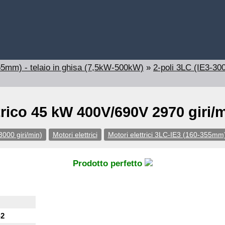
355mm) - telaio in ghisa (7,5kW-500kW)
»
2-poli 3LC (IE3-300
trico 45 kW 400V/690V 2970 giri/
3000 giri/min)
Motori elettrici
Motori elettrici 3LC-IE3 (160-355mm)
Prodotto perfetto
-2