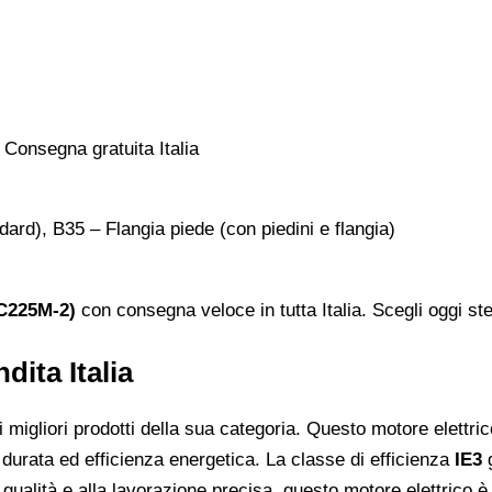
dard), B35 – Flangia piede (con piedini e flangia)
LC225M-2)
con consegna veloce in tutta Italia. Scegli oggi ste
dita Italia
migliori prodotti della sua categoria. Questo motore elettrico 
tà, durata ed efficienza energetica. La classe di efficienza
IE3
g
 qualità e alla lavorazione precisa, questo motore elettrico è 