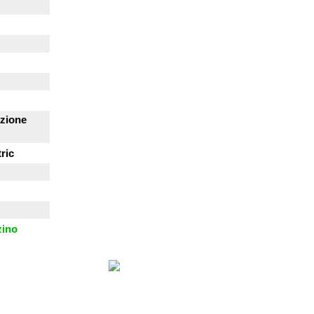
zione
ric
zino