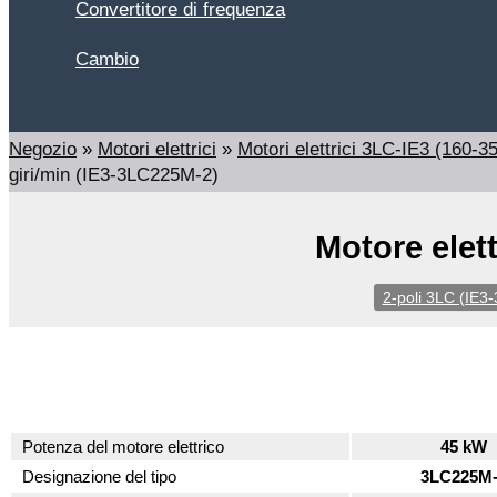
Convertitore di frequenza
Cambio
Cerca
Negozio
»
Motori elettrici
»
Motori elettrici 3LC-IE3 (160-
giri/min (IE3-3LC225M-2)
Motore elet
2-poli 3LC (IE3-
Potenza del motore elettrico
45 kW
Designazione del tipo
3LC225M