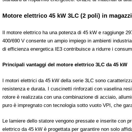
Motore elettrico 45 kW 3LC (2 poli) in magazz
Il motore elettrico ha una potenza di 45 kW e raggiunge 2970
400/690 V consente un ampio impiego in ambienti industrial
di efficienza energetica IE3 contribuisce a ridurre i consumi
Principali vantaggi del motore elettrico 3LC da 45 kW
I motori elettrici da 45 kW della serie 3LC sono caratterizz
resistenza e durata. I cuscinetti rinforzati con vaselina res
rotore è realizzata con una combinazione di acciaio, allu
puro è impregnato con tecnologia sotto vuoto VPI, che garan
Le lamiere dello statore vengono pressate e inserite con pr
elettrico da 45 kW è progettata per garantire non solo affid