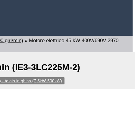
0 giri/min)
»
Motore elettrico 45 kW 400V/690V 2970
min (IE3-3LC225M-2)
 - telaio in ghisa (7,5kW-500kW)