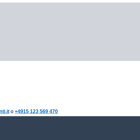
i.it
o
+4915 123 569 470