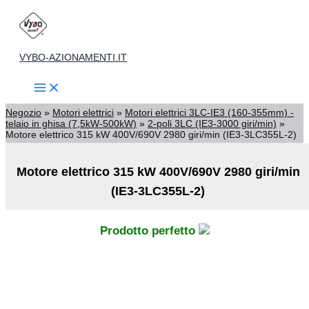
Vai
al
contenuto
VYBO-AZIONAMENTI.IT
Negozio
»
Motori elettrici
»
Motori elettrici 3LC-IE3 (160-355mm) -
telaio in ghisa (7,5kW-500kW)
»
2-poli 3LC (IE3-3000 giri/min)
»
Motore elettrico 315 kW 400V/690V 2980 giri/min (IE3-3LC355L-2)
Motore elettrico 315 kW 400V/690V 2980 giri/min
(IE3-3LC355L-2)
Prodotto perfetto