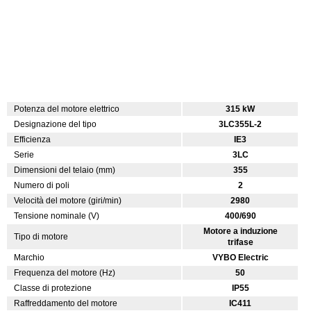
Potenza del motore elettrico
315 kW
Designazione del tipo
3LC355L-2
Efficienza
IE3
Serie
3LC
Dimensioni del telaio (mm)
355
Numero di poli
2
Velocità del motore (giri/min)
2980
Tensione nominale (V)
400/690
Motore a induzione
Tipo di motore
trifase
Marchio
VYBO Electric
Frequenza del motore (Hz)
50
Classe di protezione
IP55
Raffreddamento del motore
IC411