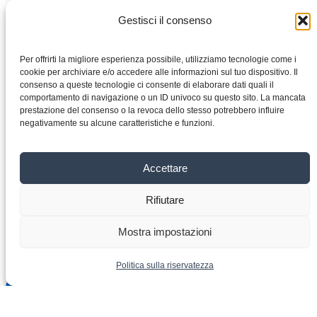
Gestisci il consenso
Per offrirti la migliore esperienza possibile, utilizziamo tecnologie come i
Casa
cookie per archiviare e/o accedere alle informazioni sul tuo dispositivo. Il
consenso a queste tecnologie ci consente di elaborare dati quali il
Negozio
comportamento di navigazione o un ID univoco su questo sito. La mancata
Motori elettrici
prestazione del consenso o la revoca dello stesso potrebbero influire
negativamente su alcune caratteristiche e funzioni.
Convertitore di frequenza
Cambio
Chi siamo
Accettare
Contatto
Rifiutare
Copyright © 2026 VYBO-AZIONAMENTI.IT
Mostra impostazioni
Politica sulla riservatezza