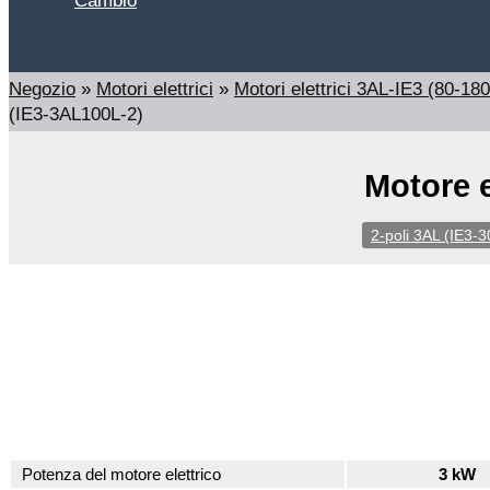
Cambio
Cerca
Negozio
»
Motori elettrici
»
Motori elettrici 3AL-IE3 (80-1
(IE3-3AL100L-2)
Motore e
2-poli 3AL (IE3-3
Potenza del motore elettrico
3 kW