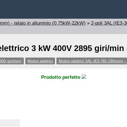
80mm) - telaio in alluminio (0,75kW-22kW)
»
2-poli 3AL (IE3-3
lettrico 3 kW 400V 2895 giri/min
000 giri/min)
Motori elettrici
Motori elettrici 3AL-IE3 (80-180mm) -
Prodotto perfetto