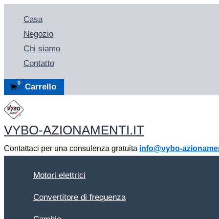
Vai
Casa
al
Negozio
contenuto
Chi siamo
Contatto
Carrello
VYBO-AZIONAMENTI.IT
Contattaci per una consulenza gratuita
info@vybo-azionament
Motori elettrici
Convertitore di frequenza