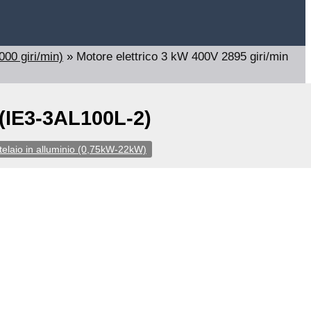
000 giri/min)
»
Motore elettrico 3 kW 400V 2895 giri/min
 (IE3-3AL100L-2)
 telaio in alluminio (0,75kW-22kW)