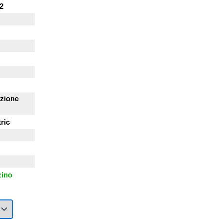
2
zione
ric
zino