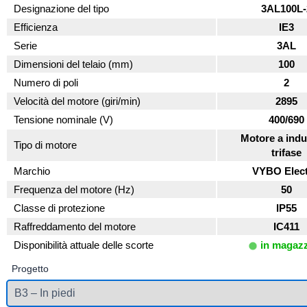
Designazione del tipo
3AL100L-
Efficienza
IE3
Serie
3AL
Dimensioni del telaio (mm)
100
Numero di poli
2
Velocità del motore (giri/min)
2895
Tensione nominale (V)
400/690
Motore a indu
Tipo di motore
trifase
Marchio
VYBO Elect
Frequenza del motore (Hz)
50
Classe di protezione
IP55
Raffreddamento del motore
IC411
Disponibilità attuale delle scorte
in magaz
Progetto