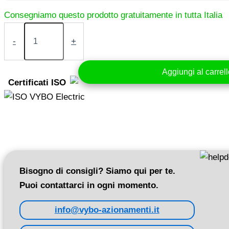
Motore
elettrico
-
+
3
kW
400V
Aggiungi al carrel
2895
Certificati ISO
giri/min
(IE3-
3AL100L-
2)
quantità
Bisogno di consigli? Siamo qui per te.
Puoi contattarci in ogni momento.
info@vybo-azionamenti.it