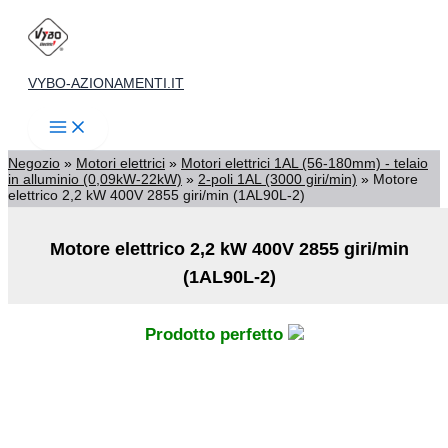
Vai
al
contenuto
VYBO-AZIONAMENTI.IT
Negozio
»
Motori elettrici
»
Motori elettrici 1AL (56-180mm) - telaio
in alluminio (0,09kW-22kW)
»
2-poli 1AL (3000 giri/min)
»
Motore
elettrico 2,2 kW 400V 2855 giri/min (1AL90L-2)
Motore elettrico 2,2 kW 400V 2855 giri/min
(1AL90L-2)
Prodotto perfetto