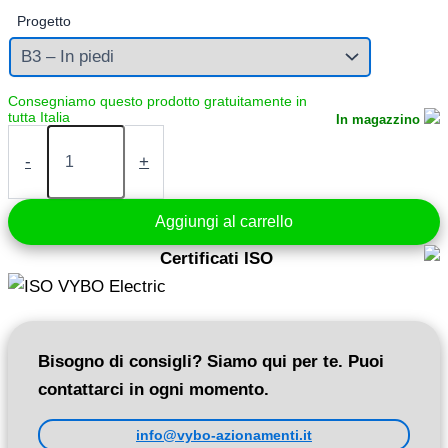
Progetto
In magazzino
Motore
elettrico
-
+
2,2
kW
400V
Aggiungi al carrello
2855
giri/min
Certificati ISO
(1AL90L-
2)
quantità
Bisogno di consigli? Siamo qui per te. Puoi
contattarci in ogni momento.
info@vybo-azionamenti.it