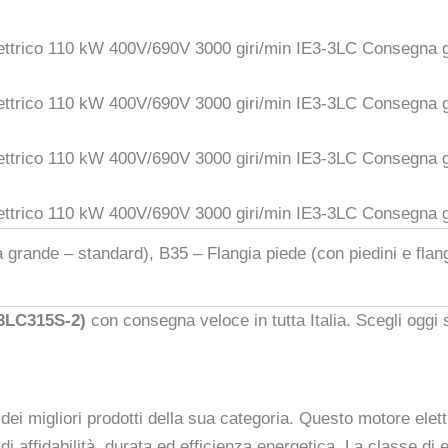
ia grande – standard), B35 – Flangia piede (con piedini e flan
-3LC315S-2)
con consegna veloce in tutta Italia. Scegli oggi 
ei migliori prodotti della sua categoria. Questo motore elettr
i di affidabilità, durata ed efficienza energetica. La classe di 