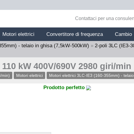
Contattaci per una consulen
Motori elettrici
Convertitore di frequenza
Cambio
-355mm) - telaio in ghisa (7,5kW-500kW)
»
2-poli 3LC (IE3-3
o 110 kW 400V/690V 2980 giri/min
i/min)
Motori elettrici
Motori elettrici 3LC-IE3 (160-355mm) - telai
Prodotto perfetto