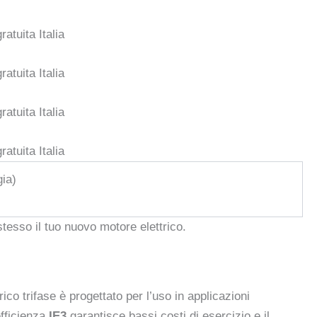
gia)
stesso il tuo nuovo motore elettrico.
ico trifase è progettato per l’uso in applicazioni
efficienza
IE3
garantisce bassi costi di esercizio e il