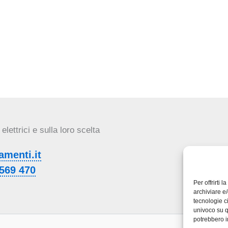
lettrici e sulla loro scelta
menti.it
569 470
Per offrirti 
archiviare e
tecnologie c
univoco su q
potrebbero i