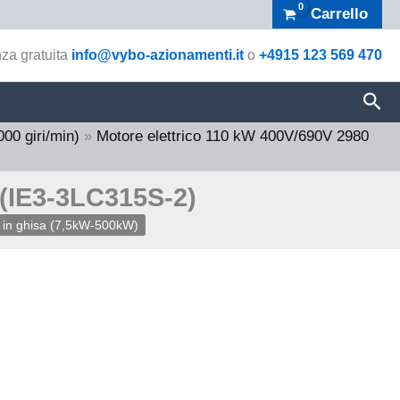
Carrello
za gratuita
info@vybo-azionamenti.it
o
+4915 123 569 470
Cer
000 giri/min)
»
Motore elettrico 110 kW 400V/690V 2980
 (IE3-3LC315S-2)
o in ghisa (7,5kW-500kW)