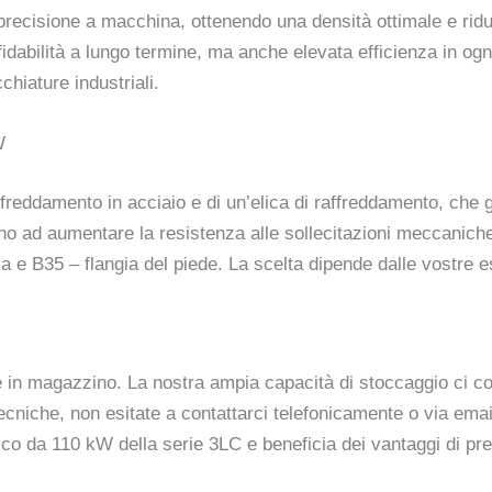
precisione a macchina, ottenendo una densità ottimale e riduc
fidabilità a lungo termine, ma anche elevata efficienza in ogn
hiature industriali.
W
affreddamento in acciaio e di un’elica di raffreddamento, che
ono ad aumentare la resistenza alle sollecitazioni meccaniche
 e B35 – flangia del piede. La scelta dipende dalle vostre 
 in magazzino. La nostra ampia capacità di stoccaggio ci cons
tecniche, non esitate a contattarci telefonicamente o via email.
ico da 110 kW della serie 3LC e beneficia dei vantaggi di pres