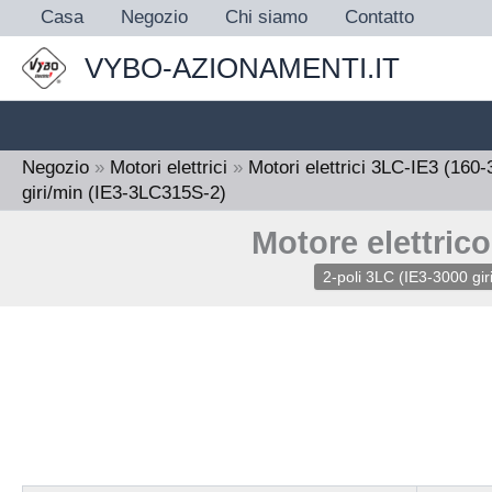
Vai
Casa
Negozio
Chi siamo
Contatto
al
VYBO-AZIONAMENTI.IT
contenuto
Negozio
»
Motori elettrici
»
Motori elettrici 3LC-IE3 (160
giri/min (IE3-3LC315S-2)
Motore elettric
2-poli 3LC (IE3-3000 gir