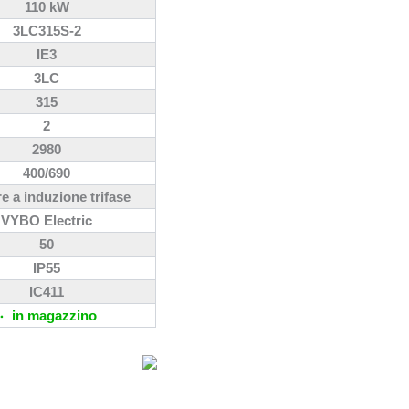
110 kW
3LC315S-2
IE3
3LC
315
2
2980
400/690
e a induzione trifase
VYBO Electric
50
IP55
IC411
in magazzino