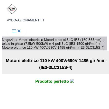
Vai
al
contenuto
VYBO-AZIONAMENTI.IT
Negozio
»
Motori elettrici
»
Motori elettrici 3LC-IE3 (160-355mm) -
telaio in ghisa (7,5kW-500kW)
»
4-poli 3LC (IE3-1500 giri/min)
»
Motore elettrico 110 kW 400V/690V 1485 giri/min (IE3-3LC315S-4)
Motore elettrico 110 kW 400V/690V 1485 giri/min
(IE3-3LC315S-4)
Prodotto perfetto