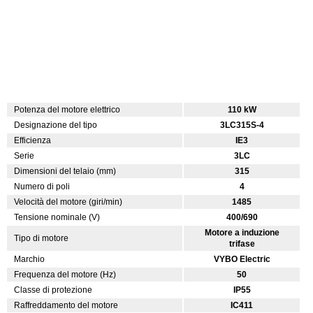
Potenza del motore elettrico
110 kW
Designazione del tipo
3LC315S-4
Efficienza
IE3
Serie
3LC
Dimensioni del telaio (mm)
315
Numero di poli
4
Velocità del motore (giri/min)
1485
Tensione nominale (V)
400/690
Motore a induzione
Tipo di motore
trifase
Marchio
VYBO Electric
Frequenza del motore (Hz)
50
Classe di protezione
IP55
Raffreddamento del motore
IC411