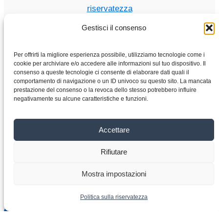
riservatezza
Gestisci il consenso
Per offrirti la migliore esperienza possibile, utilizziamo tecnologie come i
Casa
cookie per archiviare e/o accedere alle informazioni sul tuo dispositivo. Il
consenso a queste tecnologie ci consente di elaborare dati quali il
Negozio
comportamento di navigazione o un ID univoco su questo sito. La mancata
Motori elettrici
prestazione del consenso o la revoca dello stesso potrebbero influire
negativamente su alcune caratteristiche e funzioni.
Convertitore di frequenza
Cambio
Chi siamo
Accettare
Contatto
Rifiutare
Copyright © 2026 VYBO-AZIONAMENTI.IT
Mostra impostazioni
Politica sulla riservatezza