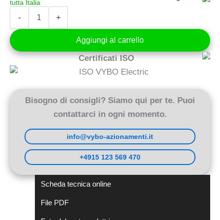
Motore
-
+
elettrico
0,12
Aggiungi al carrello
kW
400V
Certificati ISO
1310
giri/min
(1AL63M1-
4)
quantità
Bisogno di consigli? Siamo qui per te. Puoi
contattarci in ogni momento.
info@vybo-azionamenti.it
+4915 123 569 470
Scheda tecnica online
File PDF