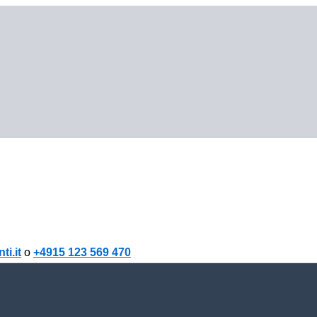
i.it
o
+4915 123 569 470