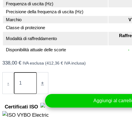
Frequenza di uscita (Hz)
Precisione della frequenza di uscita (Hz)
Marchio
V
Classe di protezione
Raffr
Modalità di raffreddamento
Disponibilità attuale delle scorte
338,00
€
IVA esclusa (
412,36
€
IVA inclusa)
Convertitore
di
-
+
frequenza
5,5
kW
Aggiungi al carrel
400V
Certificati ISO
(V800-
4T0055)
quantità