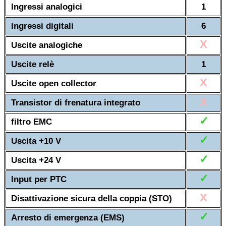
Ingressi analogici
1
Ingressi digitali
6
X
Uscite analogiche
Uscite relè
1
X
Uscite open collector
X
Transistor di frenatura integrato
✓
filtro EMC
✓
Uscita +10 V
✓
Uscita +24 V
✓
Input per PTC
X
Disattivazione sicura della coppia (STO)
✓
Arresto di emergenza (EMS)