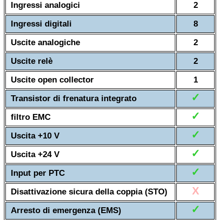
Ingressi analogici
2
Ingressi digitali
8
Uscite analogiche
2
Uscite relè
2
Uscite open collector
1
✓
Transistor di frenatura integrato
✓
filtro EMC
✓
Uscita +10 V
✓
Uscita +24 V
✓
Input per PTC
X
Disattivazione sicura della coppia (STO)
✓
Arresto di emergenza (EMS)