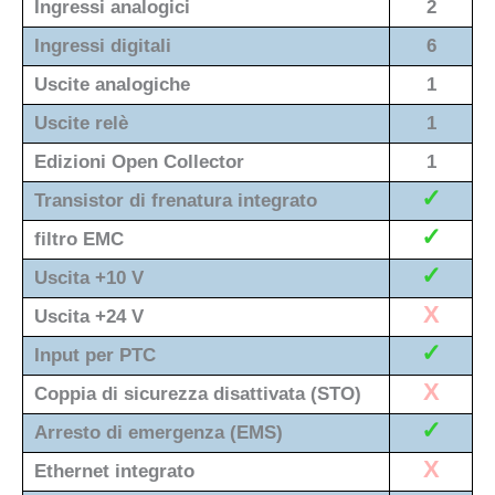
Ingressi analogici
2
Ingressi digitali
6
Uscite analogiche
1
Uscite relè
1
Edizioni Open Collector
1
✓
Transistor di frenatura integrato
✓
filtro EMC
✓
Uscita +10 V
X
Uscita +24 V
✓
Input per PTC
X
Coppia di sicurezza disattivata (STO)
✓
Arresto di emergenza (EMS)
X
Ethernet integrato