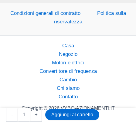
Condizioni generali di contratto
Politica sulla
riservatezza
Casa
Negozio
Motori elettrici
Convertitore di frequenza
Cambio
Chi siamo
Contatto
Copyright © 2026 VYBO-AZIONAMENTI.IT
Convertitore
-
+
Aggiungi al carrello
di
frequenza
3
kW