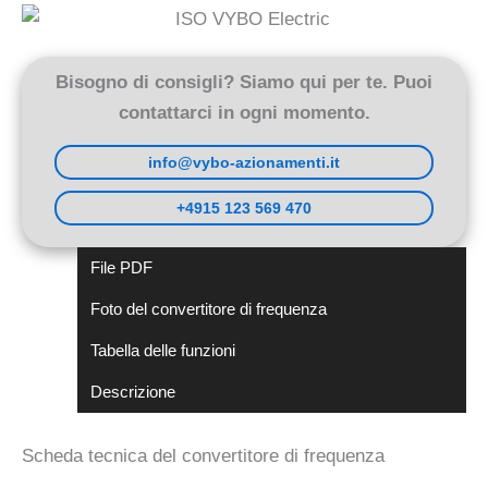
(V800-
4T0030)
quantità
Bisogno di consigli? Siamo qui per te. Puoi
contattarci in ogni momento.
info@vybo-azionamenti.it
+4915 123 569 470
File PDF
Foto del convertitore di frequenza
Tabella delle funzioni
Descrizione
Scheda tecnica del convertitore di frequenza