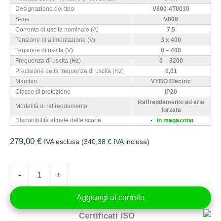
Designazione del tipo
V800-4T0030
Serie
V800
Corrente di uscita nominale (A)
7,5
Tensione di alimentazione (V)
3 x 400
Tensione di uscita (V)
0 – 400
Frequenza di uscita (Hz)
0 – 3200
Precisione della frequenza di uscita (Hz)
0,01
Marchio
VYBO Electric
Classe di protezione
IP20
Raffreddamento ad aria
Modalità di raffreddamento
forzata
Disponibilità attuale delle scorte
in magazzino
279,00
€
IVA esclusa (
340,38
€
IVA inclusa)
Convertitore
-
+
di
frequenza
Aggiungi al carrello
3
kW
Certificati ISO
400V