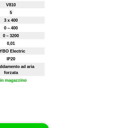
V810
5
3 x 400
0 – 400
0 – 3200
0,01
YBO Electric
IP20
eddamento ad aria
forzata
in magazzino