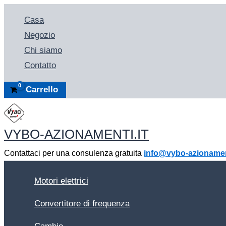
Vai
Casa
al
Negozio
contenuto
Chi siamo
Contatto
Carrello
VYBO-AZIONAMENTI.IT
Contattaci per una consulenza gratuita
info@vybo-azionament
Motori elettrici
Convertitore di frequenza