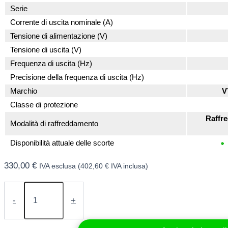
Serie
Corrente di uscita nominale (A)
Tensione di alimentazione (V)
Tensione di uscita (V)
Frequenza di uscita (Hz)
Precisione della frequenza di uscita (Hz)
Marchio
V
Classe di protezione
Raffr
Modalità di raffreddamento
Disponibilità attuale delle scorte
330,00
€
IVA esclusa (
402,60
€
IVA inclusa)
Convertitore
di
-
+
frequenza
2,2
kW