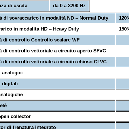
za di uscita
da 0 a 3200 Hz
à di sovraccarico in modalità ND – Normal Duty
120%
arico in modalità HD – Heavy Duty
150%
à di controllo Controllo scalare V/F
à di controllo vettoriale a circuito aperto SFVC
à di controllo vettoriale a circuito chiuso CLVC
i analogici
 digitali
analogiche
elè
open collector
tor di frenatura integrato