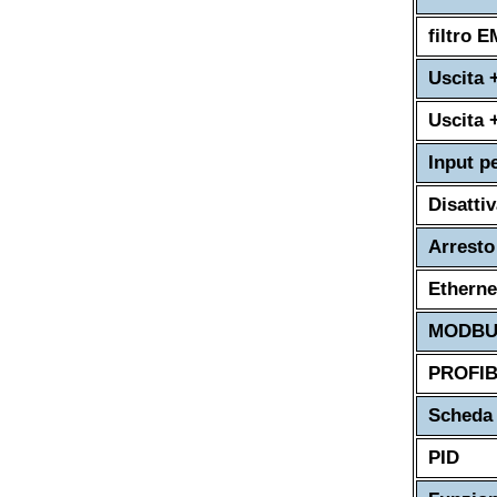
filtro 
Uscita 
Uscita 
Input p
Disatti
Arresto
Etherne
MODBUS
PROFI
Scheda 
PID