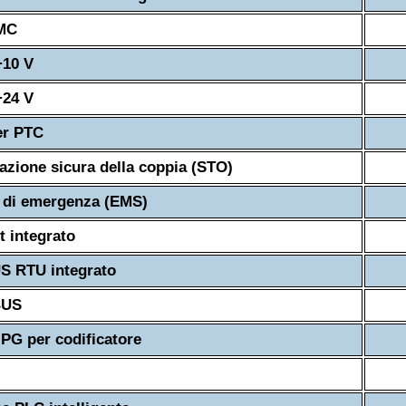
EMC
+10 V
+24 V
er PTC
vazione sicura della coppia (STO)
 di emergenza (EMS)
t integrato
 RTU integrato
BUS
PG per codificatore