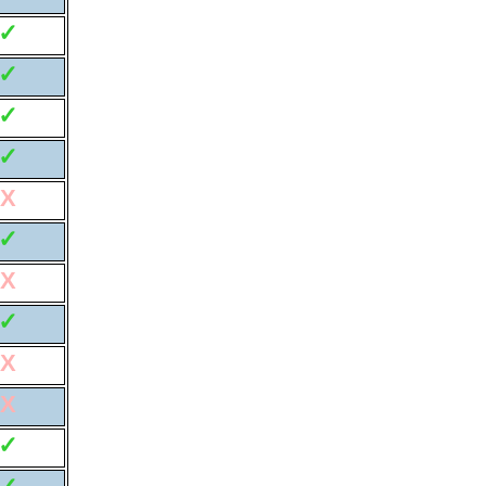
✓
✓
✓
✓
X
✓
X
✓
X
X
✓