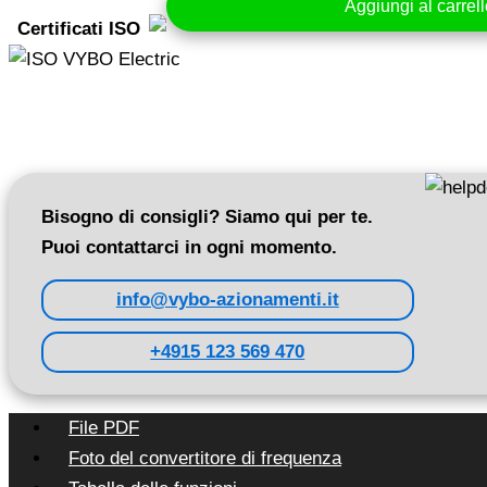
Aggiungi al carrel
400V
Certificati ISO
(V810-
4T0022)
quantità
Bisogno di consigli? Siamo qui per te.
Puoi contattarci in ogni momento.
info@vybo-azionamenti.it
+4915 123 569 470
File PDF
Foto del convertitore di frequenza