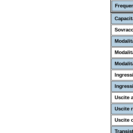
Frequen
Capacit
Sovracc
Modalit
Modalit
Modalit
Ingress
Ingressi
Uscite 
Uscite r
Uscite 
Transis