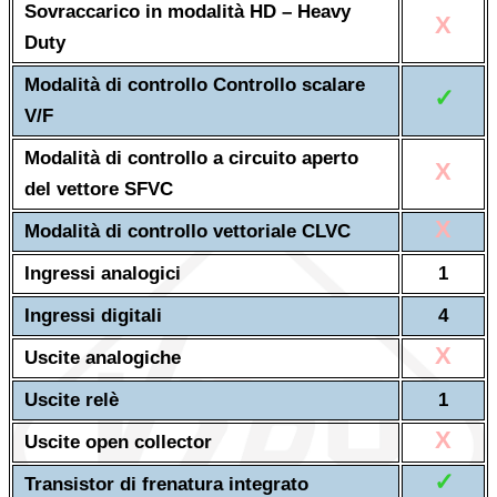
Sovraccarico in modalità HD – Heavy
X
Duty
Modalità di controllo Controllo scalare
✓
V/F
Modalità di controllo a circuito aperto
X
del vettore SFVC
X
Modalità di controllo vettoriale CLVC
Ingressi analogici
1
Ingressi digitali
4
X
Uscite analogiche
Uscite relè
1
X
Uscite open collector
✓
Transistor di frenatura integrato