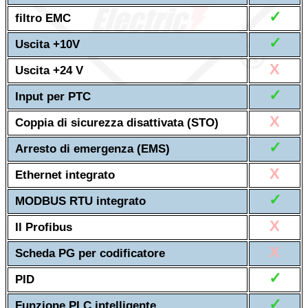
✓
filtro EMC
✓
Uscita +10V
X
Uscita +24 V
✓
Input per PTC
X
Coppia di sicurezza disattivata (STO)
✓
Arresto di emergenza (EMS)
X
Ethernet integrato
✓
MODBUS RTU integrato
X
Il Profibus
X
Scheda PG per codificatore
✓
PID
✓
Funzione PLC intelligente