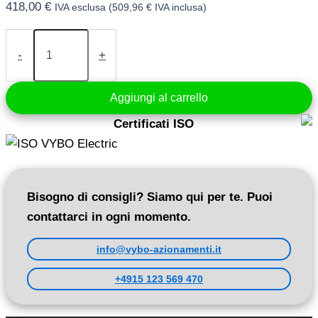
418,00
€
IVA esclusa (
509,96
€
IVA inclusa)
Convertitore
di
-
+
frequenza
11
kW
Aggiungi al carrello
400V
(A550
Certificati ISO
Plus-
4T0110)
quantità
Bisogno di consigli? Siamo qui per te. Puoi
contattarci in ogni momento.
info@vybo-azionamenti.it
+4915 123 569 470