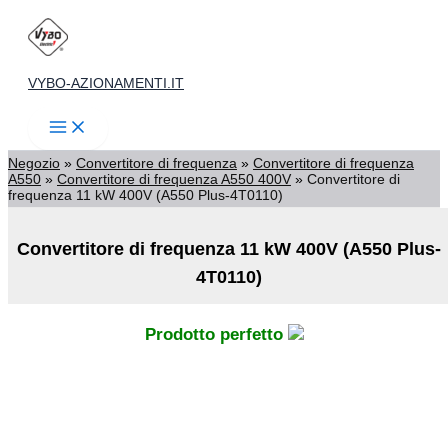
kW
Vai
400V
(A550
al
Plus-
contenuto
VYBO-AZIONAMENTI.IT
4T0110)
quantità
Negozio
»
Convertitore di frequenza
»
Convertitore di frequenza
A550
»
Convertitore di frequenza A550 400V
»
Convertitore di
frequenza 11 kW 400V (A550 Plus-4T0110)
Convertitore di frequenza 11 kW 400V (A550 Plus-
4T0110)
Prodotto perfetto