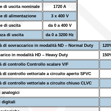
e di uscita nominale
1720 A
e di alimentazione
3 x 400 V
e di uscita
da 0 a 400 V
za di uscita
da 0 a 3200 Hz
à di sovraccarico in modalità ND – Normal Duty
120%
arico in modalità HD – Heavy Duty
150%
à di controllo Controllo scalare V/F
à di controllo vettoriale a circuito aperto SFVC
à di controllo vettoriale a circuito chiuso CLVC
i analogici
 digitali