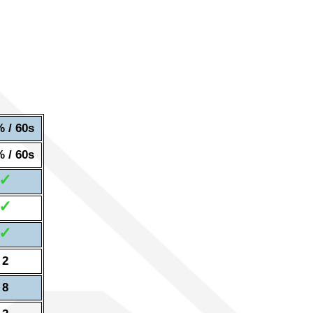
 / 60s
 / 60s
✓
✓
✓
2
8