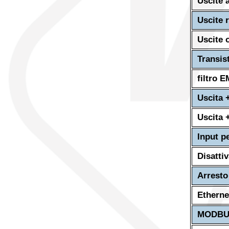
Uscite 
Uscite r
Uscite 
Transis
filtro 
Uscita 
Uscita 
Input p
Disatti
Arresto
Etherne
MODBUS