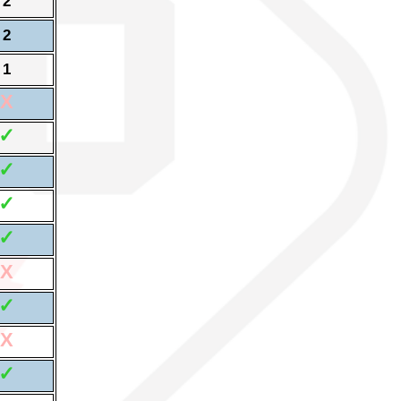
2
2
1
X
✓
✓
✓
✓
X
✓
X
✓