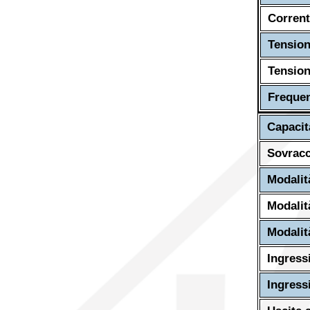
Corrent
Tension
Tension
Frequen
Capacit
Sovracc
Modalit
Modalit
Modalit
Ingress
Ingressi