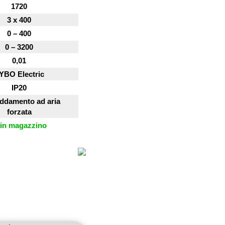
1720
3 x 400
0 – 400
0 – 3200
0,01
YBO Electric
IP20
eddamento ad aria
forzata
in magazzino