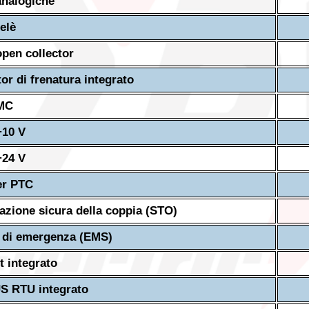
analogiche
elè
open collector
tor di frenatura integrato
EMC
+10 V
+24 V
er PTC
vazione sicura della coppia (STO)
 di emergenza (EMS)
t integrato
 RTU integrato