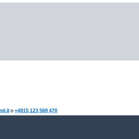
i.it
o
+4915 123 569 470