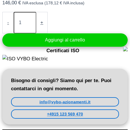
146,00
€
IVA esclusa (
178,12
€
IVA inclusa)
Convertitore
di
-
+
frequenza
0,4
kW
Aggiungi al carrello
400V
(A550
Certificati ISO
Plus-
4T0004)
quantità
Bisogno di consigli? Siamo qui per te. Puoi
contattarci in ogni momento.
info@vybo-azionamenti.it
+4915 123 569 470