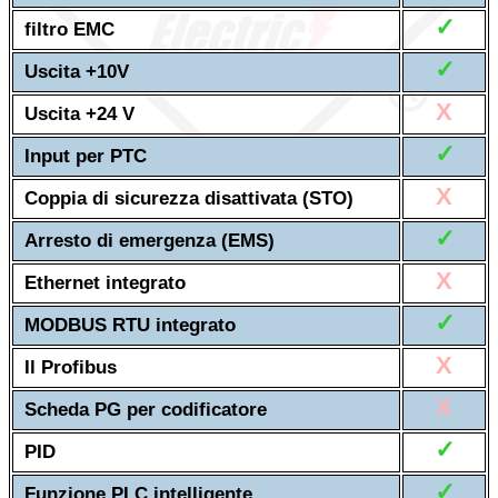
✓
filtro EMC
✓
Uscita +10V
X
Uscita +24 V
✓
Input per PTC
X
Coppia di sicurezza disattivata (STO)
✓
Arresto di emergenza (EMS)
X
Ethernet integrato
✓
MODBUS RTU integrato
X
Il Profibus
X
Scheda PG per codificatore
✓
PID
✓
Funzione PLC intelligente