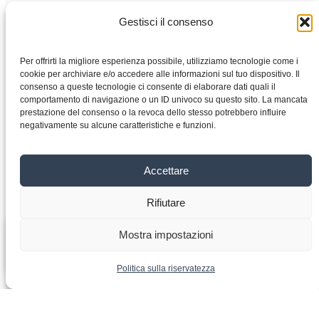
Gestisci il consenso
Per offrirti la migliore esperienza possibile, utilizziamo tecnologie come i
Casa
cookie per archiviare e/o accedere alle informazioni sul tuo dispositivo. Il
Negozio
consenso a queste tecnologie ci consente di elaborare dati quali il
comportamento di navigazione o un ID univoco su questo sito. La mancata
Motori elettrici
prestazione del consenso o la revoca dello stesso potrebbero influire
Convertitore di frequenza
negativamente su alcune caratteristiche e funzioni.
Cambio
Chi siamo
Accettare
Contatto
Rifiutare
Convertitore
Copyright © 2026 VYBO-AZIONAMENTI.IT
Mostra impostazioni
di
-
+
Aggiungi al carrello
frequenza
0,4
Politica sulla riservatezza
kW
400V
(A550