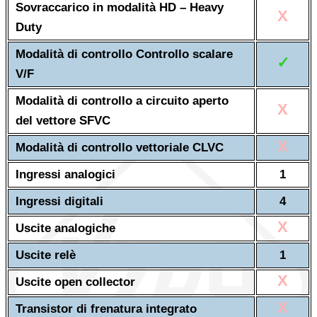
Sovraccarico in modalità HD – Heavy
X
Duty
Modalità di controllo Controllo scalare
✓
V/F
Modalità di controllo a circuito aperto
X
del vettore SFVC
X
Modalità di controllo vettoriale CLVC
Ingressi analogici
1
Ingressi digitali
4
X
Uscite analogiche
Uscite relè
1
X
Uscite open collector
X
Transistor di frenatura integrato